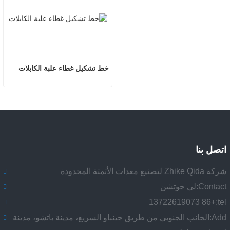
خط تشكيل غطاء علبة الكابلات
اتصل بنا
شركة Zhike Qida لتصنيع معدات الأتمتة المحدودة
Contact:
لي جوتشن
+86 13722619073
tel:
Add:
الجانب الجنوبي من طريق جينباو السريع، مدينة باتشو، مدينة