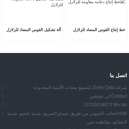
خط إنتاج القوس المضاد للزلازل
آلة تشكيل القوس المضاد للزلازل
اتصل بنا
شركة Zhike Qida لتصنيع معدات الأتمتة المحدودة
Contact:
لي جوتشن
+86 13722619073
tel:
Add:
الجانب الجنوبي من طريق جينباو السريع، مدينة باتشو، مدينة
لانغفانغ، مقاطعة خبي