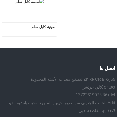
صينية كابل سلم
اتصل بنا
شركة Zhike Qida لتصنيع معدات الأتمتة المحدودة
Contact:
لي جوتشن
+86 13722619073
tel:
Add:
الجانب الجنوبي من طريق جينباو السريع، مدينة باتشو، مدينة
لانغفانغ، مقاطعة خبي