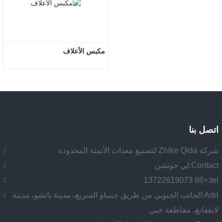
مكبس الأعلاف
اتصل بنا
شركة Zhike Qida لتصنيع معدات الأتمتة المحدودة
Contact:
لي جوتشن
+86 13722619073
tel:
Add:
الجانب الجنوبي من طريق جينباو السريع، مدينة باتشو، مدينة
لانغفانغ، مقاطعة خبي