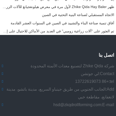
ظهر Zhike Qida Hay Baler لأول مرة في معرض هيلونغجيانغ للآلات الزراعية
الاتجاه المستقبلي لصناعة البنية التحتية في الصين
آفاق تنمية صناعة البناء والتشييد في الصين في السنوات العشر القادمة
تم العثور على "آلات زراعية زومبي" في العديد من الأماكن للاحتيال على إعانات الدولة من خلال التزوير! وزارة الزراعة والشؤون الريفية: تحقيق صارم!
اتصل بنا
شركة Zhike Qida لتصنيع معدات الأتمتة المحدودة
Contact:
لي جوتشن
+86 13722619073
tel:
Add:
الجانب الجنوبي من طريق جينباو السريع، مدينة باتشو، مدينة
لانغفانغ، مقاطعة خبي
hsd@zkqdrollforming.com
E-mail: