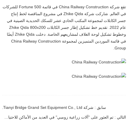
تقع شركة China Railway Construction في قائمة Fortune 500 للشركات
في العالم. شاركت شركة Zhike Qida في مشروع المناقصة لخط إنتاج
جسر الكابلات لمجموعة المكتب الحادي عشر للسكك الحديدية الصينية في
عام 2022. تقديم خط تشكيل إطار جسر الكابلات Zhike Qida 800x200
وخطوط تشكيل لوحة الغلاف لمشاريعهم الخاصة. دخلت Zhike Qida أيضًا
في قائمة الموردين المتميزين لمجموعة China Railway Construction
Group.
سابق : شركة Tianyi Bridge Grand Set Equipment Co., Ltd.
التالي : تم العثور على "آلات زراعية زومبي" في العديد من الأماكن للاحتيال على إعانات الدولة من خلال التزوير! وزارة الزراعة والشؤون الريفية: تحقيق صارم!