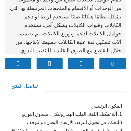
من الوحدات أو الأقسام والملحقات المرتبطة بها التي
تشكل نظامًا هيكليًا صلبًا يستخدم لربط أو دعم
الكابلات وقنوات الكابلات بشكل آمن. تستخدم
حوامل الكابلات لدعم وتوزيع الكابلات. تم تصميم
آلات تشكيل لفة علبة الكابلات خصيصًا لإنتاجها. من
خلال التقاطع مع الطرق التقليدية للتثقيب اليدوي
والثني اليدوي، والتي تتطلب تكاليف عمالة ووقت
كبيرة نسبيًا، قمنا بإنتاج آلة تشكيل أوتوماتيكية، والتي
تغطي الفك، والتسوية، والقطع، واللكم، وتحتاج إلى
1-2 أشخاص فقط. لتشكيل اللف، مما يحسن بشكل
تفاصيل المنتج
كبير من كفاءة الإنتاج ويوفر الموظفين!
المكون الرئيسي
1. آلة تفكيك اللفة، القلب الهيدروليكي، صندوق التوزيع
(التحكم في تحويل التردد، الارتفاع البطيء والتوقف
البطيء)، التفريغ، الحاملة 5 طن، مجموعة هيدروليكية 3KW