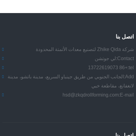
اتصل بنا
شركة Zhike Qida لتصنيع معدات الأتمتة المحدودة
Contact:
لي جوتشن
+86 13722619073
tel:
Add:
الجانب الجنوبي من طريق جينباو السريع، مدينة باتشو، مدينة
لانغفانغ، مقاطعة خبي
hsd@zkqdrollforming.com
E-mail:
اتصل بنا