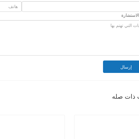
لاستشارة
إرسال
 ذات صله