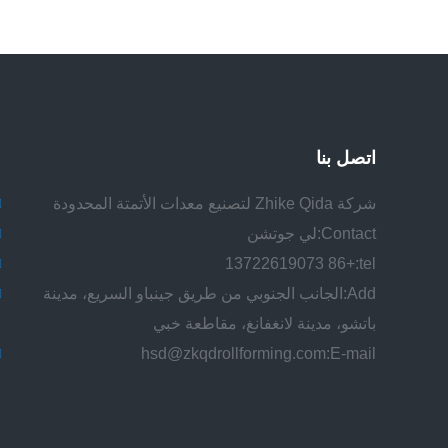
اتصل بنا
شركة Zhike Qida لتصنيع معدات الأتمتة المحدودة
Contact:
لي جوتشن
+86 13722619073
tel:
Add:
الجانب الجنوبي من طريق جينباو السريع، مدينة
باتشو، مدينة لانغفانغ، مقاطعة خبي
hsd@zkqdrollforming.com
E-mail: