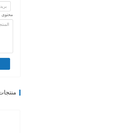
محتوى ا
منتجات