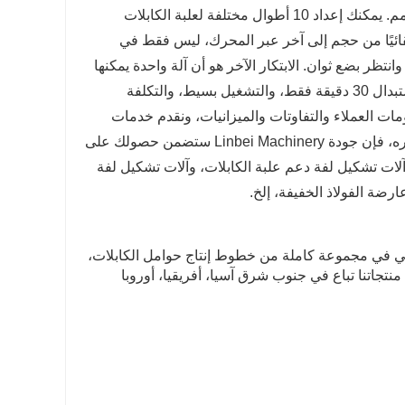
المثقوبة، علبة الكابلات، إلخ. نطاق سمك المادة هو 0.6 مم - 1.5 مم أو 1.8 - 3 مم. يمكنك إعداد 10 أطوال مختلفة لعلبة الكابلات
قائيًا من حجم إلى آخر عبر المحرك، ليس فقط في
تظر بضع ثوان. الابتكار الآخر هو أن آلة واحدة يمكنها
إنتاج حوامل الكابلات وأغطية الكابلات ذات الأحجام المقابلة. يستغرق وقت الاستبدال 30 دقيقة فقط، والتشغيل بسيط، والتكلفة
ات العملاء والتفاوتات والميزانيات، ونقدم خدمات
احترافية فردية لتلبية احتياجاتك المتنوعة. بغض النظر عن خط الإنتاج الذي تختاره، فإن جودة Linbei Machinery ستضمن حصولك على
لات تشكيل لفة دعم علبة الكابلات، وآلات تشكيل لفة
 نحن منخرطون بشكل رئيسي في مجموعة كاملة من خطوط إنتاج حوامل الكابلات،
منتجاتنا تباع في جنوب شرق آسيا، أفريقيا، أوروبا