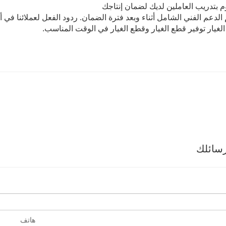
سائلك
هاتف