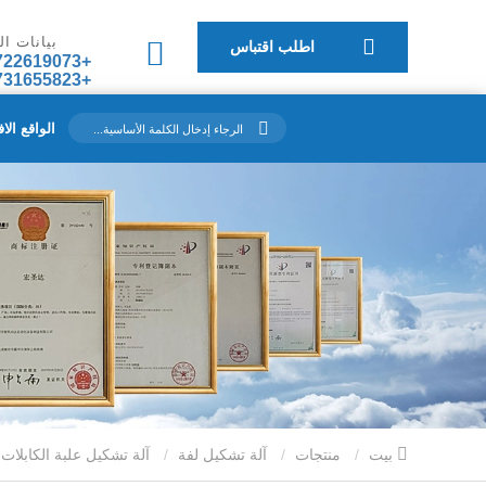
بيانات ا
اطلب اقتباس
+8613722619073
+8617731655823
الواقع الا
بيت
منتجات
آلة تشكيل لفة
آلة تشكيل علبة الكابلات