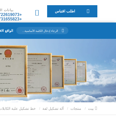
بيانات ا
اطلب اقتباس
+8613722619073
+8617731655823
الواقع الا
بيت
منتجات
آلة تشكيل لفة
خط تشكيل علبة الكابلات