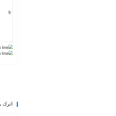
9
اترك ر