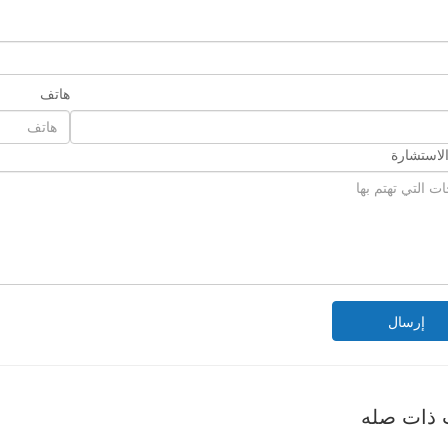
هاتف
لاستشارة
إرسال
 ذات صله