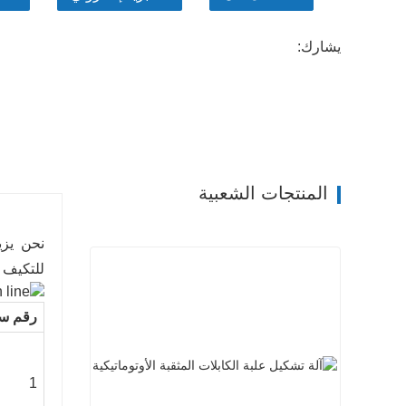
يشارك:
المنتجات الشعبية
نحن يزي
للتكيف 
رقم س
1