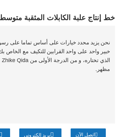
خط إنتاج علبة الكابلات المثقبة متوسط
نحن
يزيد
محدد
خيارات
على أساس تماما
على رسوما
خبير
واحد على واحد
القرابين
للتكيف مع الخاص بك
الذي تختاره، و
من الدرجة الأولى
من Zhike Qida سوف
مظهر.
اتصل الآن
بريد إلكتروني