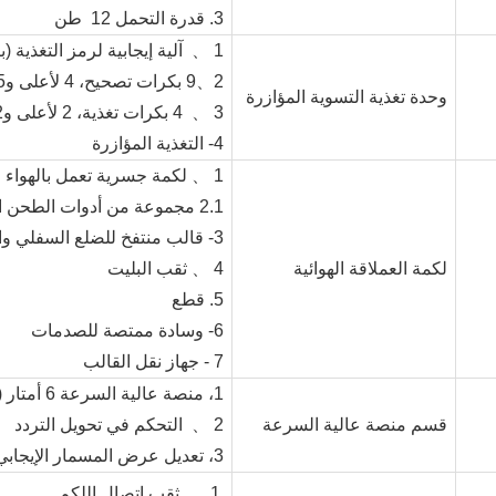
3. قدرة التحمل 12
طن
1 、
آلية إيجابية لرمز التغذية
2、9 بكرات تصحيح، 4 لأعلى و5 لأسفل
وحدة تغذية التسوية المؤازرة
3 、
4 بكرات تغذية، 2 لأعلى و2 لأسفل
4- التغذية المؤازرة
1 、 لكمة جسرية تعمل بالهواء المضغوط
2.1 مجموعة من أدوات الطحن المدمجة، مصبوبة ميكانيكيًا
3- قالب منتفخ للضلع السفلي والجانبي
لكمة العملاقة الهوائية
4 、 ثقب البليت
5. قطع
6- وسادة ممتصة للصدمات
7 - جهاز نقل القالب
1،
منصة عالية السرعة 6 أمتار (1 تعمل بالطاقة، 1 غير مزودة بالطاقة)
قسم منصة عالية السرعة
2 、
التحكم في تحويل التردد
3،
تعديل عرض المسمار الإيجابي
1 、
ثقب اتصال اللكم