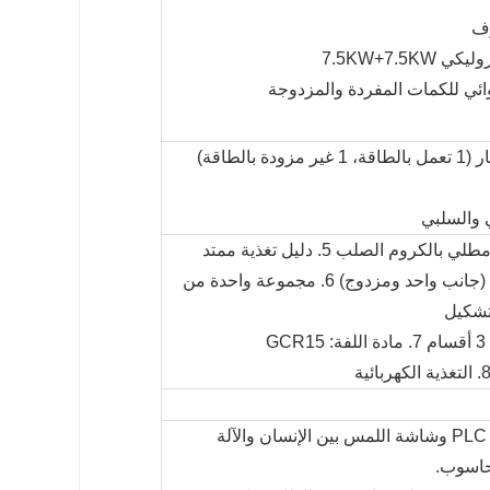
ف
7.5KW+7.5
هوائي للكمات المفردة والمزدوجة
 والسلبي
2、35 صفًا من بكرات التشكيل (جانب واحد ومزدوج) 6. مجموعة واحدة من
تشكيل
G
يعتمد الخط بأكمله التحكم PLC وشاشة اللمس بين الإنسان والآلة
لحاسوب.