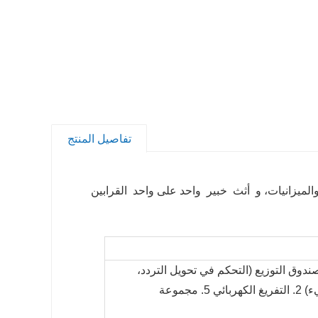
تفاصيل المنتج
لميزانيات، و أثث خبير واحد على واحد القرابين
وسيع النواة الهيدروليكية 4. صندوق التوزيع (التحكم في تحويل التردد،
التشغيل البطيء والتوقف البطيء) 2. التفريغ الكهربائي 5. مجموعة