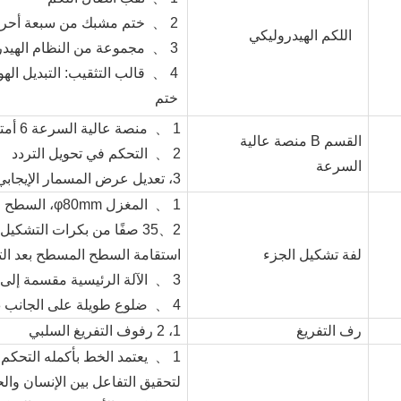
2 、
ختم مشبك من سبعة أحر
اللكم الهيدروليكي
3 、
مجموعة من النظام الهيدروليكي KW
4 、
قالب التثقيب: التبديل ال
ختم
1 、
منصة عالية السرعة 6 أمتار (1 تعمل بالطاقة، 1 غير مزودة بالطاقة)
القسم B منصة عالية
2 、
التحكم في تحويل التردد
السرعة
3،
تعديل عرض المسمار الإيجابي
1 、
المغزل φ80mm، السطح مطلي بالكروم الصلب 5. دليل تغذية ممتد
لفة تشكيل الجزء
استقامة السطح المسطح بعد ال
3 、
الآلة الرئيسية مقسمة إلى 3 أقسام 7. مادة اللفة: CR15
4 、
ضلوع طويلة على الجانب 8. التغذية الكهربائية
رف التفريغ
1،
2 رفوف التفريغ السلبي
1 、
لتحقيق التفاعل بين الإنسان وا