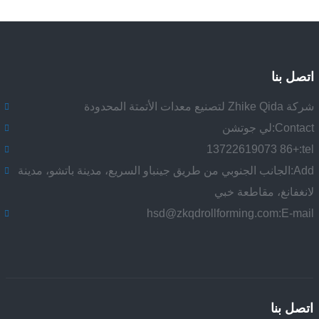
اتصل بنا
شركة Zhike Qida لتصنيع معدات الأتمتة المحدودة
Contact:
لي جوتشن
+86 13722619073
tel:
Add:
الجانب الجنوبي من طريق جينباو السريع، مدينة باتشو، مدينة
لانغفانغ، مقاطعة خبي
hsd@zkqdrollforming.com
E-mail:
اتصل بنا