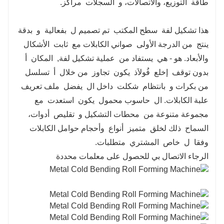
طاقة
التوزيع، والاتصالات، و
السجلات
مراكز.
هذا تشكيل لفة
سطح المكتب
تم تصميم ل
بفعالية
و
بدقة
ينتج
من الدرجة الأولى
صواني الكابلات مع
ثابت
الأشكال
والأبعاد. هو - هي
يستفاد من
عملية تشكيل لفة,
المكان
أ
بدون توقف
إخلع
فُولاَذ
يكون
تجاوز
من خلال
أ
تسلسل
من بكرات و
بانتظام
شكلت
داخل ال
يفضل
ملف تعريف
علبة الكابلات. ال
حاسوب محمول
يكون
استعدت
مع
مجموعة متنوعة من
محطات التشكيل و
تقليص
أدوات،
السماح
ذلك لخلق
متميز
أنواع
وأحجام حوامل الكابلات
وفقا
ل
خاص
المشتري
متطلبات.
الرجاء الاتصال بي للحصول على معلمات محددة