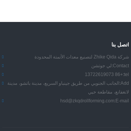
اتصل بنا
شركة Zhike Qida لتصنيع معدات الأتمتة المحدودة
Contact:
لي جوتشن
+86 13722619073
tel:
Add:
الجانب الجنوبي من طريق جينباو السريع، مدينة باتشو، مدينة
لانغفانغ، مقاطعة خبي
hsd@zkqdrollforming.com
E-mail: