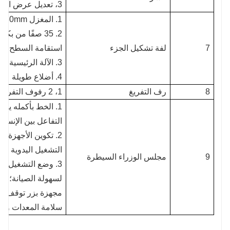
3،
تعديل عرض المسم
1. المغزل φ80mm، السطح مطلي بالكروم الصلب 5. دليل التغذية الممتد
7
لفة تشكيل الجزء
استقامة السطح ال
3. الآلة الرئيسية مقسمة إلى 3 أقسام. 7. مادة اللفة: GCR15
4. أضلاع طويلة على الجانب 8. تغذية كهربائية
8
رف التفريغ
1،
2 رفوف التفريغ السلبي
التفاعل بين الإنسا
2. تكوين الأجهزة:
التشغيل اليدوية وج
9
مجلس الوزراء السيطرة
3. وضع التشغيل: ي
لسهولة الصيانة؛ وف
مجهزة بزر توقف لل
سلامة المعدات وال