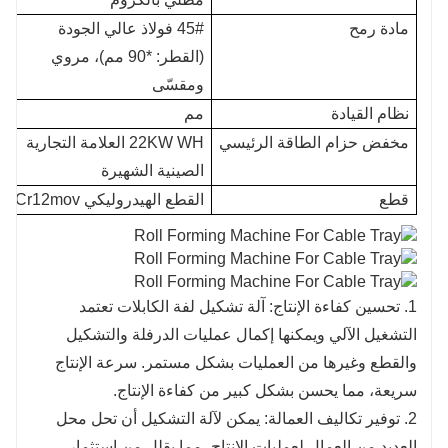
مادة رمح
45# فولاذ عالي الجودة
(القطر: *90 مم)، مروي
ومقسّى
نظام القيادة
مم
ع
مخفض حزام الطاقة الرئيسي
22KW WH العلامة التجارية
الصينية الشهيرة
قطع
القطع الهيدروليكي Cr12mov
1. تحسين كفاءة الإنتاج: آلة تشكيل لفة الكابلات تعتمد
التشغيل الآلي ويمكنها إكمال عمليات الدرفلة والتشكيل
والقطع وغيرها من العمليات بشكل مستمر. سرعة الإنتاج
سريعة، مما يحسن بشكل كبير من كفاءة الإنتاج.
2. توفير تكاليف العمالة: يمكن لآلة التشكيل أن تحل محل
العديد من العمال لعمليات الإنتاج، مما يقلل من استثمار