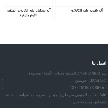
آلة تثقيب علبة الكابلات
آلة تشكيل علبة الكابلات المثقبة 
الأوتوماتيكية
اتصل بنا
شركة Zhike Qida لتصنيع معدات الأتمتة المحدودة
Contact:
لي جوتشن
+86 13722619073
tel:
Add:
الجانب الجنوبي من طريق جينباو السريع، مدينة باتشو، مدينة
لانغفانغ، مقاطعة خبي