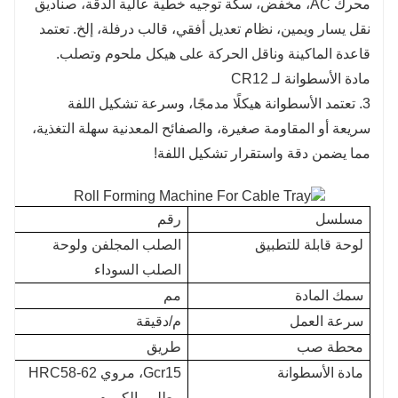
محرك AC، مخفض، سكة توجيه خطية عالية الدقة، صناديق
نقل يسار ويمين، نظام تعديل أفقي، قالب درفلة، إلخ. تعتمد
قاعدة الماكينة وناقل الحركة على هيكل ملحوم وتصلب.
مادة الأسطوانة لـ CR12
3. تعتمد الأسطوانة هيكلًا مدمجًا، وسرعة تشكيل اللفة
سريعة أو المقاومة صغيرة، والصفائح المعدنية سهلة التغذية،
مما يضمن دقة واستقرار تشكيل اللفة!
مسلسل
رقم
ق
لوحة قابلة للتطبيق
الصلب المجلفن ولوحة
الصلب السوداء
سمك المادة
مم
0
سرعة العمل
م/دقيقة
2
محطة صب
طريق
5
مادة الأسطوانة
Gcr15، مروي HRC58-62
مطلي بالكروم